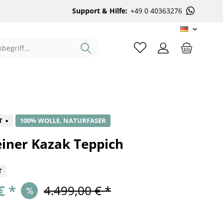
Support & Hilfe:
+49 0 40363276
DE
%
T
100% WOLLE, NATURFASER
iner Kazak Teppich
T
€ *
4.499,00 € *