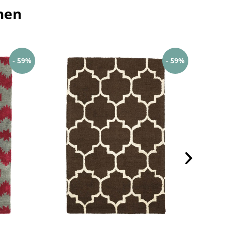
hen
- 59%
- 59%