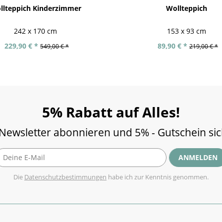
llteppich Kinderzimmer
Wollteppich
242 x 170 cm
153 x 93 cm
229,90 € *
89,90 € *
549,00 € *
219,00 € *
5% Rabatt auf Alles!
 Newsletter abonnieren und 5% - Gutschein si
ANMELDEN
Die
Datenschutzbestimmungen
habe ich zur Kenntnis genommen.