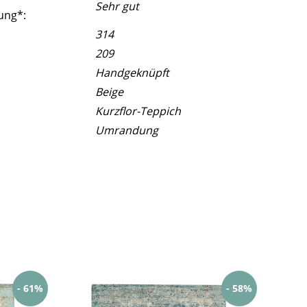
Sehr gut
ung*:
314
209
Handgeknüpft
Beige
Kurzflor-Teppich
Umrandung
- 61%
- 58%