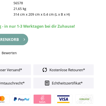
56578
21,65 kg
314 cm
x
209 cm
x
0.4 cm
(L x B x H)
 - in nur 1-3 Werktagen bei dir Zuhause!
RENKORB
Bewerten
oser Versand*
Kostenlose Retouren*
Umtauschrecht*
Echtheitszertifikat*