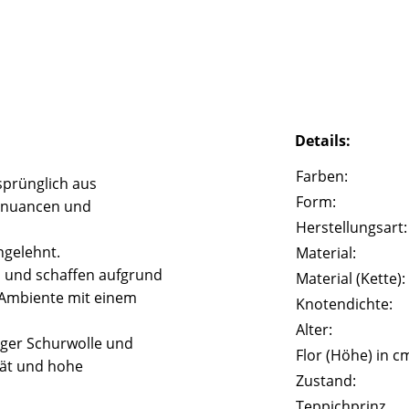
Details:
Farben:
prünglich aus
Form:
rbnuancen und
Herstellungsart:
ngelehnt.
Material:
l und schaffen aufgrund
Material (Kette):
 Ambiente mit einem
Knotendichte:
Alter:
iger Schurwolle und
Flor (Höhe) in c
tät und hohe
Zustand:
Teppichprinz