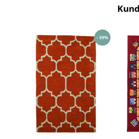
Kund
- 59%