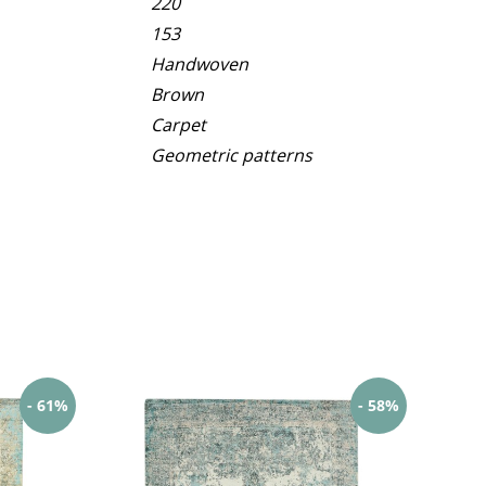
220
153
Handwoven
Brown
Carpet
Geometric patterns
- 61%
- 58%