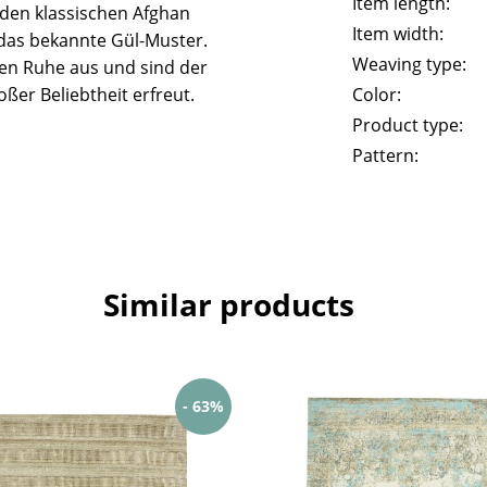
Item length:
n den klassischen Afghan
Item width:
das bekannte Gül-Muster.
Weaving type:
len Ruhe aus und sind der
ßer Beliebtheit erfreut.
Color:
Product type:
Pattern:
Similar products
- 63%