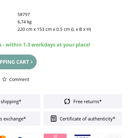
58797
6,74 kg
220 cm
x
153 cm
x
0.5 cm
(L x B x H)
 - within 1-3 workdays at your place!
PPING CART
Comment
 shipping*
Free returns*
s exchange*
Certificate of authenticity*