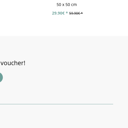
50 x 50 cm
29.90€ *
59.90€ *
 voucher!