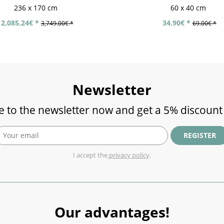
236 x 170 cm
60 x 40 cm
2,085.24€ *
34.90€ *
3,749.00€ *
69.00€ *
Newsletter
e to the newsletter now and get a 5% discount
REGISTER
I accept the
privacy policy
.
Our advantages!