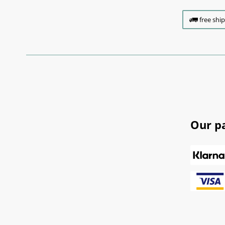
free shi
Our p