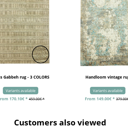
ss Gabbeh rug - 3 COLORS
Handloom vintage ru
Variants available
Variants available
rom 170.10€ *
From 149.00€ *
459.00€ *
379.00
Customers also viewed