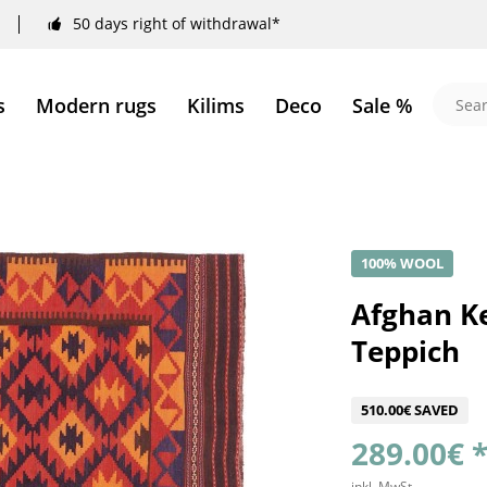
50 days right of withdrawal*
s
Modern rugs
Kilims
Deco
Sale %
100% WOOL
Afghan K
Teppich
510.00€ SAVED
289.00€ 
inkl. MwSt.