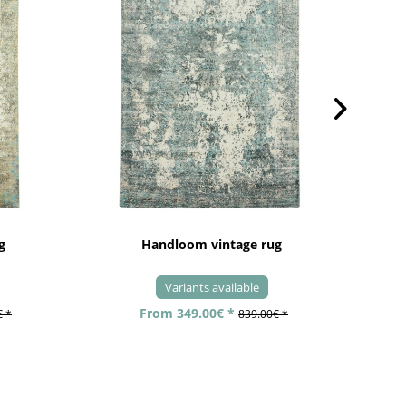
g
Handloom vintage rug
Variants available
From 349.00€ *
€ *
839.00€ *