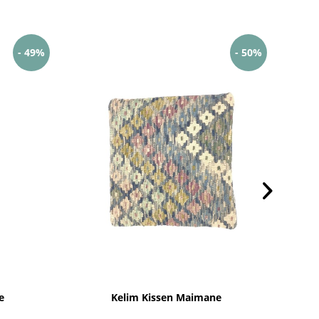
- 49%
- 50%
e
Kelim Kissen Maimane
Af