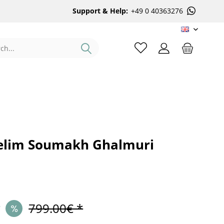
Support & Help:
+49 0 40363276
EN
elim Soumakh Ghalmuri
*
799.00€ *