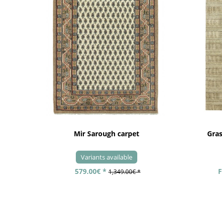
Mir Sarough carpet
Gra
Variants available
579.00€ *
F
1,349.00€ *