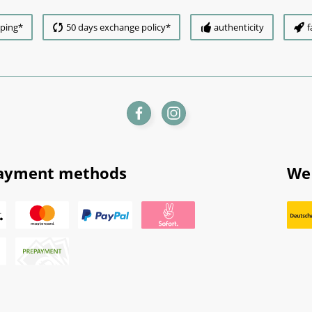
pping*
50 days exchange policy*
authenticity
f
ayment methods
We 