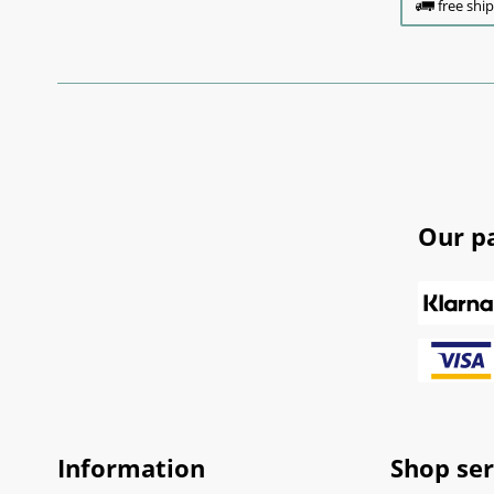
free shi
Our p
Information
Shop ser