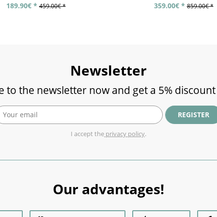
189.90€ *
359.00€ *
459.00€ *
859.00€ *
Newsletter
e to the newsletter now and get a 5% discount
REGISTER
I accept the
privacy policy
.
Our advantages!