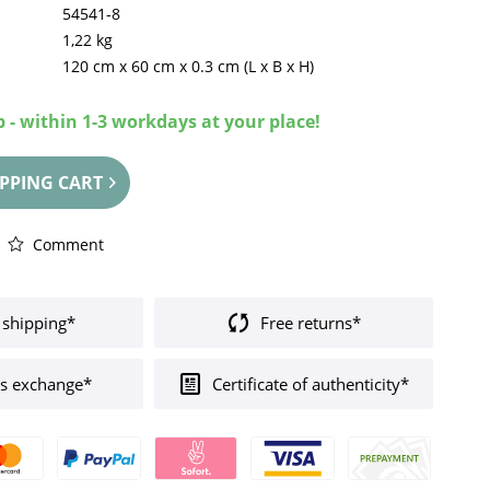
54541-8
1,22 kg
120 cm
x
60 cm
x
0.3 cm
(L x B x H)
 - within 1-3 workdays at your place!
PPING CART
Comment
 shipping*
Free returns*
s exchange*
Certificate of authenticity*