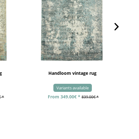
g
Handloom vintage rug
Variants available
From 349.00€ *
€ *
839.00€ *