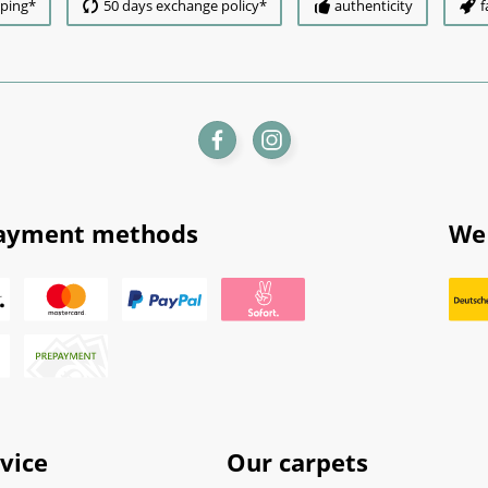
pping*
50 days exchange policy*
authenticity
f
ayment methods
We 
vice
Our carpets