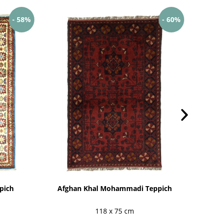
- 58%
- 60%
pich
Afghan Khal Mohammadi Teppich
Af
118 x 75 cm