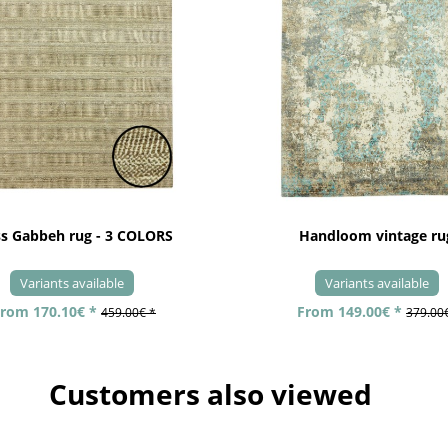
ss Gabbeh rug - 3 COLORS
Handloom vintage ru
Variants available
Variants available
rom 170.10€ *
From 149.00€ *
459.00€ *
379.00
Customers also viewed