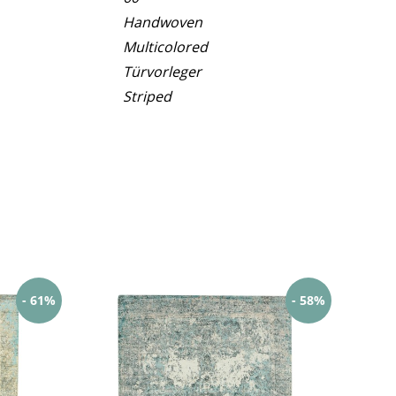
Handwoven
Multicolored
Türvorleger
Striped
- 61%
- 58%