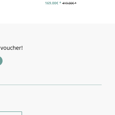
169.00€ *
419.00€ *
 voucher!