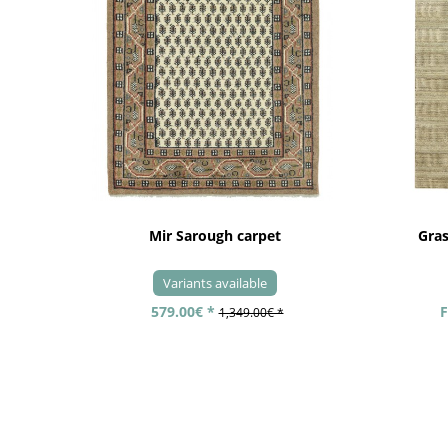
Mir Sarough carpet
Gra
Variants available
579.00€ *
F
1,349.00€ *