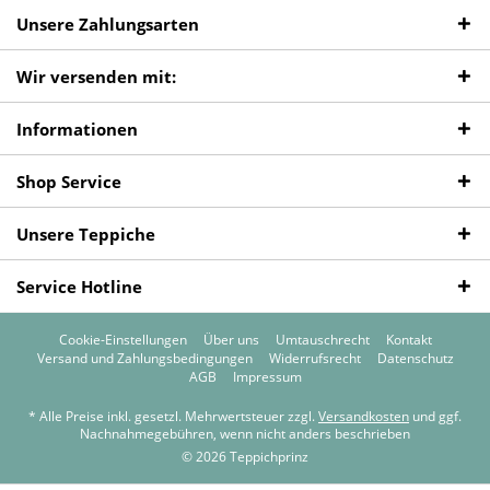
Unsere Zahlungsarten
Wir versenden mit:
Informationen
Shop Service
Unsere Teppiche
Service Hotline
Cookie-Einstellungen
Über uns
Umtauschrecht
Kontakt
Versand und Zahlungsbedingungen
Widerrufsrecht
Datenschutz
AGB
Impressum
* Alle Preise inkl. gesetzl. Mehrwertsteuer zzgl.
Versandkosten
und ggf.
Nachnahmegebühren, wenn nicht anders beschrieben
© 2026 Teppichprinz