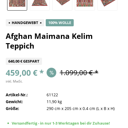
HANDGEWEBT
100% WOLLE
Afghan Maimana Kelim
Teppich
640,00 € GESPART
459,00 € *
1.099,00 € *
inkl. MwSt.
Artikel-Nr.:
61122
Gewicht:
11,90 kg
Größe:
290 cm
x
205 cm
x
0.4 cm
(L x B x H)
Versandfertig - in nur 1-3 Werktagen bei dir Zuhause!