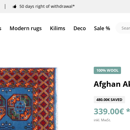
50 days right of withdrawal*
s
Modern rugs
Kilims
Deco
Sale %
100% WOOL
Afghan A
480.00€ SAVED
339.00€ 
inkl. MwSt.