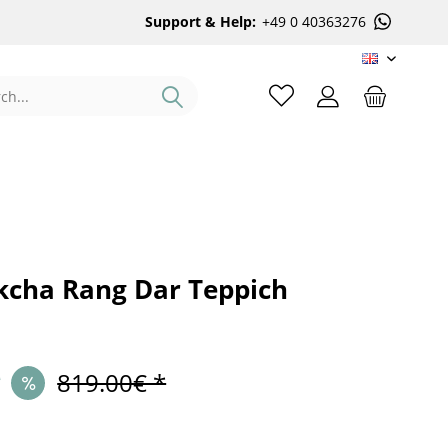
Support & Help:
+49 0 40363276
EN
kcha Rang Dar Teppich
*
819.00€ *