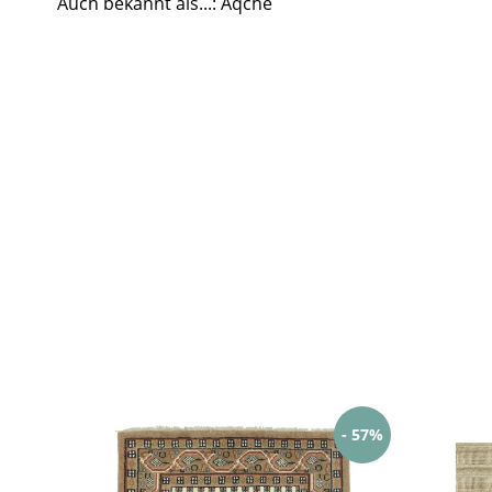
Auch bekannt als...: Aqche
- 57%