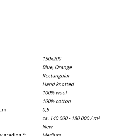
150x200
Blue, Orange
Rectangular
Hand knotted
100% wool
100% cotton
 cm:
0,5
ca. 140 000 - 180 000 / m²
New
y grading *:
Medium