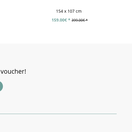
154 x 107 cm
159.00€ *
399.00€ *
 voucher!