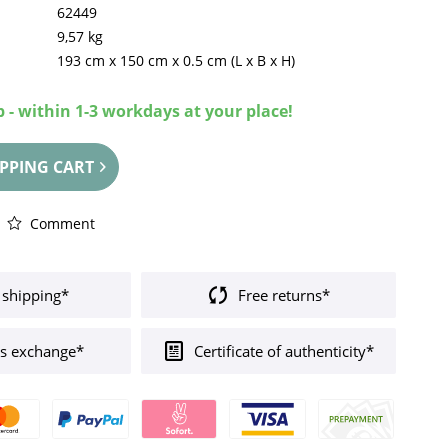
62449
9,57 kg
193 cm
x
150 cm
x
0.5 cm
(L x B x H)
 - within 1-3 workdays at your place!
PPING CART
Comment
 shipping*
Free returns*
s exchange*
Certificate of authenticity*