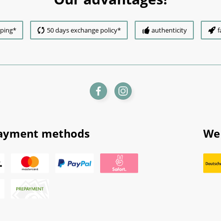
pping*
50 days exchange policy*
authenticity
f
ayment methods
We 