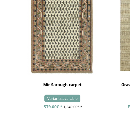
Mir Sarough carpet
Gra
Variants available
579.00€ *
F
1,349.00€ *