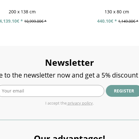
200 x 138 cm
130 x 80 cm
4,139.10€ *
440.10€ *
10,999.00€ *
1,149.00€ *
Newsletter
e to the newsletter now and get a 5% discount
REGISTER
I accept the
privacy policy
.
Our advantages!