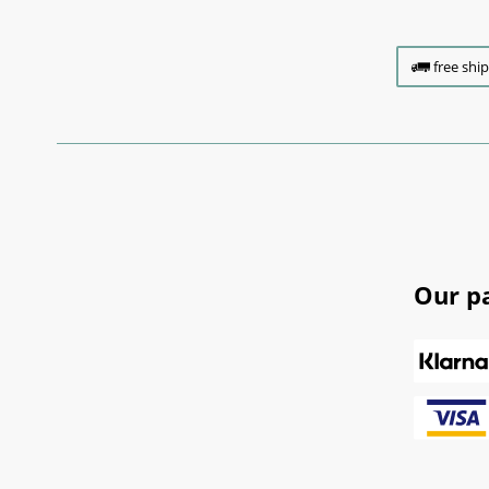
free shi
Our p