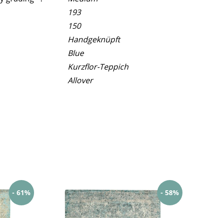
193
150
Handgeknüpft
Blue
Kurzflor-Teppich
Allover
- 61%
- 58%