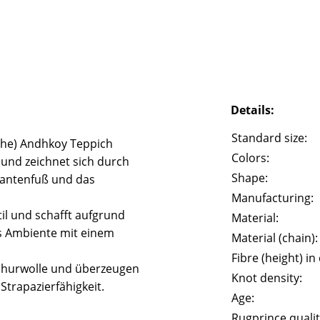
Details:
Standard size:
che) Andhkoy Teppich
Colors:
und zeichnet sich durch
Shape:
fantenfuß und das
Manufacturing:
il und schafft aufgrund
Material:
s Ambiente mit einem
Material (chain):
Fibre (height) in
churwolle und überzeugen
Knot density:
trapazierfähigkeit.
Age:
Rugprince qualit