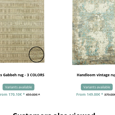
ss Gabbeh rug - 3 COLORS
Handloom vintage ru
Variants available
Variants available
rom 170.10€ *
From 149.00€ *
459.00€ *
379.00