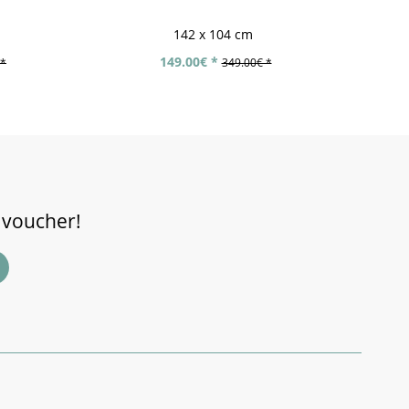
142 x 104 cm
149.00€ *
 *
349.00€ *
 voucher!