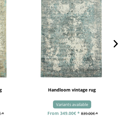
g
Handloom vintage rug
Variants available
From 349.00€ *
€ *
839.00€ *