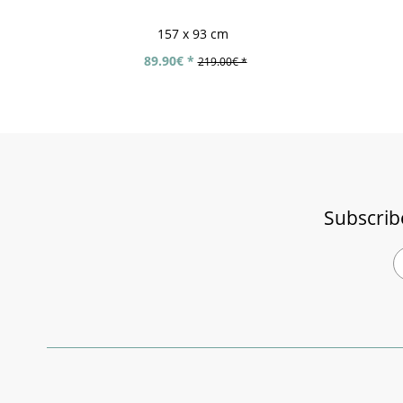
157 x 93 cm
89.90€ *
219.00€ *
Subscrib