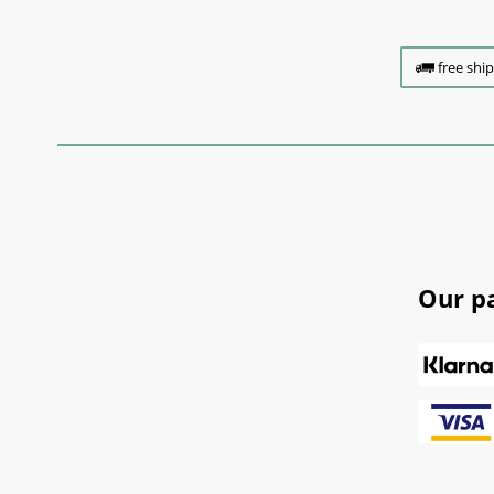
free shi
Our p