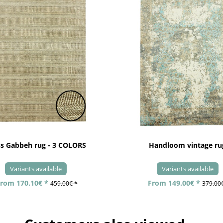
ss Gabbeh rug - 3 COLORS
Handloom vintage ru
Variants available
Variants available
rom 170.10€ *
From 149.00€ *
459.00€ *
379.00