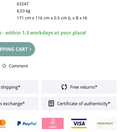
63247
6,53 kg
171 cm
x
116 cm
x
0.5 cm
(L x B x H)
 - within 1-3 workdays at your place!
PPING CART
Comment
 shipping*
Free returns*
s exchange*
Certificate of authenticity*