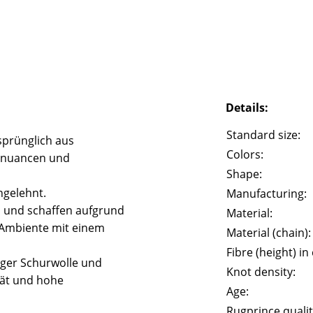
Details:
Standard size:
prünglich aus
Colors:
rbnuancen und
Shape:
ngelehnt.
Manufacturing:
l und schaffen aufgrund
Material:
 Ambiente mit einem
Material (chain):
Fibre (height) in
iger Schurwolle und
Knot density:
tät und hohe
Age:
Rugprince qualit