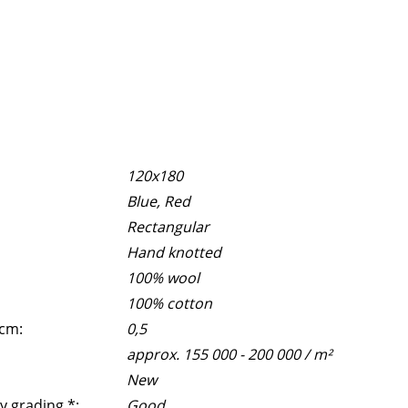
120x180
Blue, Red
Rectangular
Hand knotted
100% wool
100% cotton
 cm:
0,5
approx. 155 000 - 200 000 / m²
New
y grading *:
Good