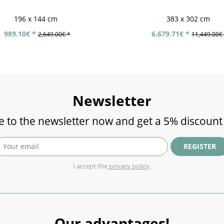
196 x 144 cm
383 x 302 cm
989.10€ *
6,679.71€ *
2,649.00€ *
11,449.00€
Newsletter
e to the newsletter now and get a 5% discount
REGISTER
I accept the
privacy policy
.
Our advantages!