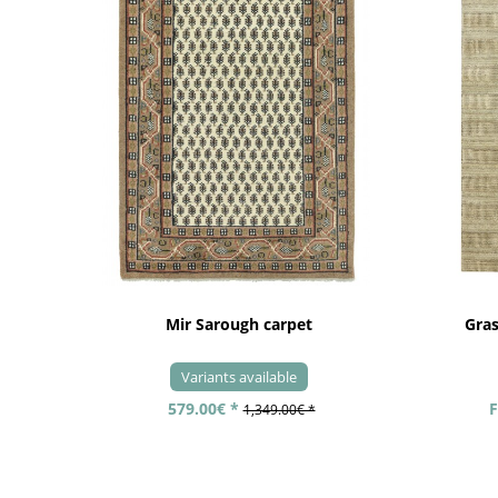
Mir Sarough carpet
Gra
Variants available
579.00€ *
F
1,349.00€ *