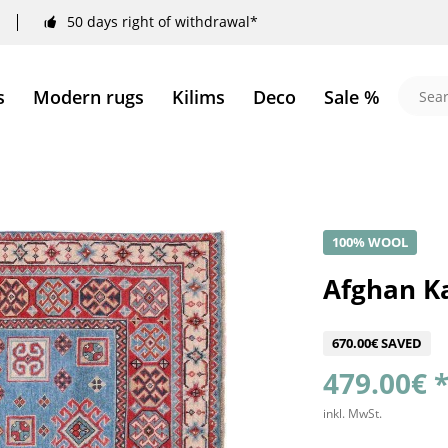
50 days right of withdrawal*
s
Modern rugs
Kilims
Deco
Sale %
100% WOOL
Afghan K
670.00€ SAVED
479.00€ 
inkl. MwSt.