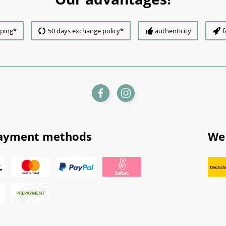
pping*
50 days exchange policy*
authenticity
f
ayment methods
We 