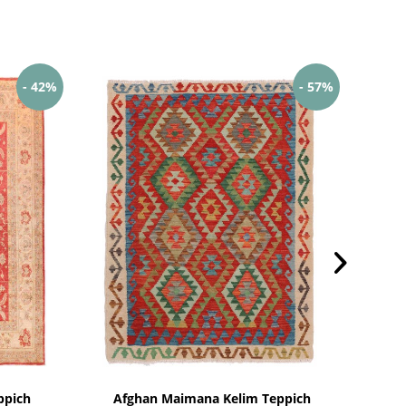
- 42%
- 57%
ppich
Afghan Maimana Kelim Teppich
T