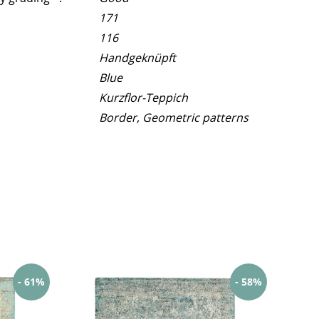
171
116
Handgeknüpft
Blue
Kurzflor-Teppich
Border, Geometric patterns
- 61%
- 58%