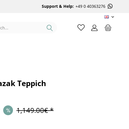
Support & Help:
+49 0 40363276
EN
azak Teppich
*
1,149.00€ *