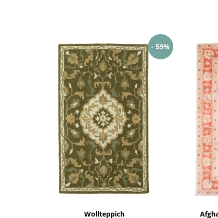
- 59%
Wollteppich
Afgha