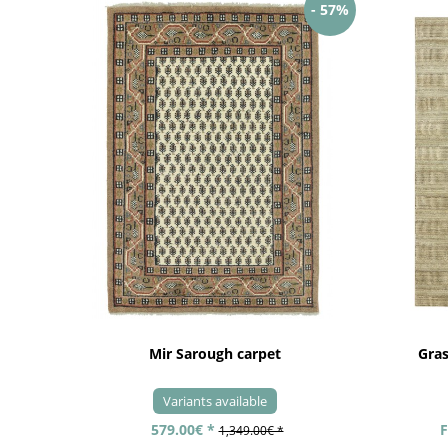
- 57%
Mir Sarough carpet
Gra
Variants available
579.00€ *
F
1,349.00€ *