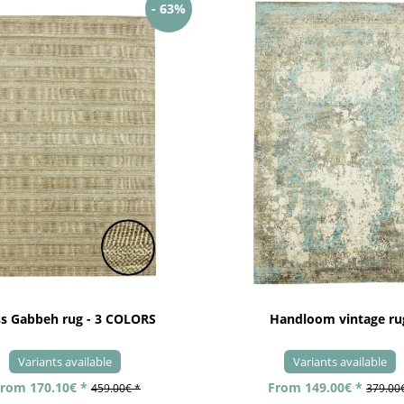
- 63%
ss Gabbeh rug - 3 COLORS
Handloom vintage ru
Variants available
Variants available
rom 170.10€ *
From 149.00€ *
459.00€ *
379.00