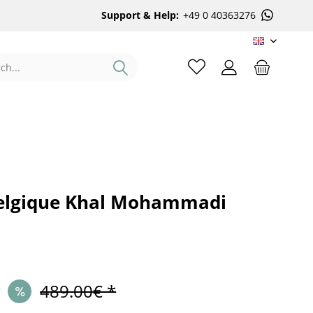
Support & Help:
+49 0 40363276
EN
elgique Khal Mohammadi
*
489.00€ *