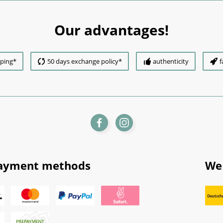
Our advantages!
pping*
50 days exchange policy*
authenticity
f
ayment methods
We 