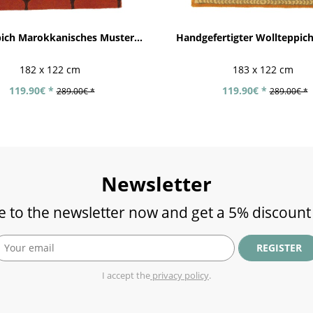
ich Marokkanisches Muster...
Handgefertigter Wollteppich 
182 x 122 cm
183 x 122 cm
119.90€ *
119.90€ *
289.00€ *
289.00€ *
Newsletter
e to the newsletter now and get a 5% discount
REGISTER
I accept the
privacy policy
.