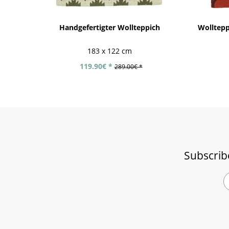
Handgefertigter Wollteppich
Wolltepp
183 x 122 cm
119.90€ *
289.00€ *
Subscrib