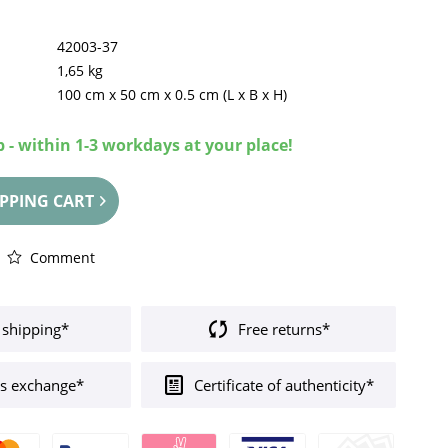
42003-37
1,65 kg
100 cm
x
50 cm
x
0.5 cm
(L x B x H)
 - within 1-3 workdays at your place!
PPING CART
Comment
 shipping*
Free returns*
s exchange*
Certificate of authenticity*