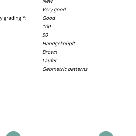
New
Very good
y grading *:
Good
100
50
Handgeknüpft
Brown
Läufer
Geometric patterns