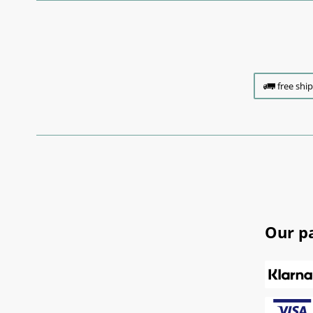
free shi
Our p