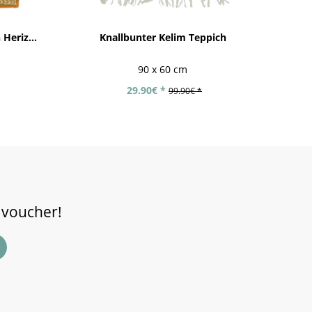
Heriz...
Knallbunter Kelim Teppich
90 x 60 cm
29.90€ *
99.90€ *
 voucher!