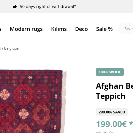
50 days right of withdrawal*
s
Modern rugs
Kilims
Deco
Sale %
 / Belgique
100% WOOL
Afghan B
Teppich
290.00€ SAVED
199.00€ 
inkl. MwSt.