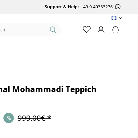
Support & Help:
+49 0 40363276
EN
hal Mohammadi Teppich
*
999.00€ *