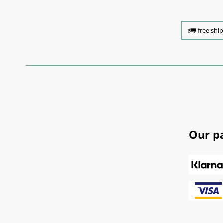
free shi
Our p