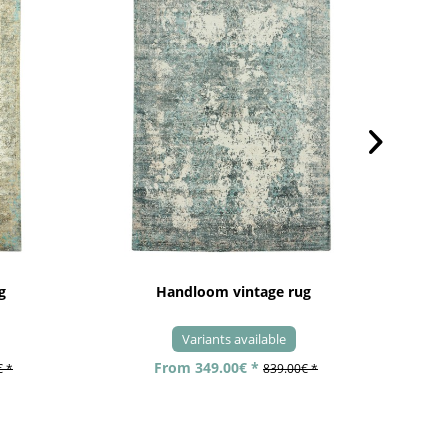
g
Handloom vintage rug
Variants available
From 349.00€ *
€ *
839.00€ *