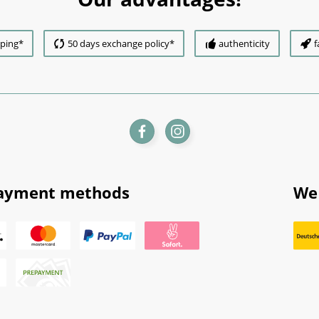
pping*
50 days exchange policy*
authenticity
f
ayment methods
We 