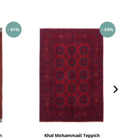
- 61%
- 54%
h
Khal Mohammadi Teppich