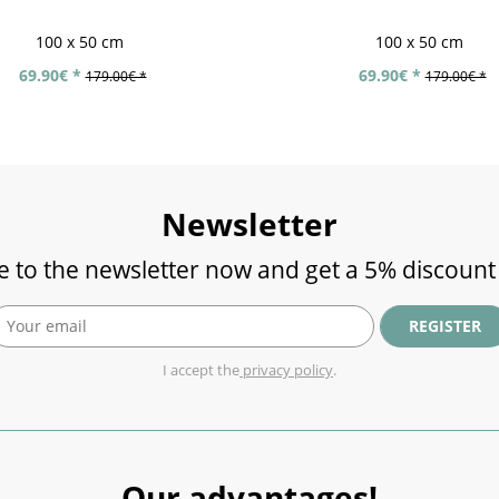
100 x 50 cm
100 x 50 cm
69.90€ *
69.90€ *
179.00€ *
179.00€ *
Newsletter
e to the newsletter now and get a 5% discount
REGISTER
I accept the
privacy policy
.
Our advantages!