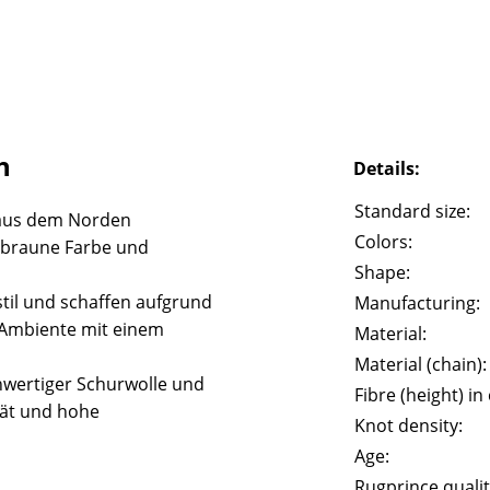
h
Details:
Standard size:
aus dem Norden
Colors:
e braune Farbe und
Shape:
til und schaffen aufgrund
Manufacturing:
 Ambiente mit einem
Material:
Material (chain):
wertiger Schurwolle und
Fibre (height) in
tät und hohe
Knot density:
Age:
Rugprince qualit