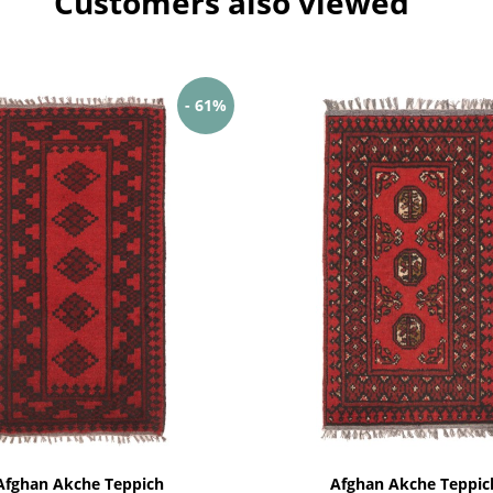
Customers also viewed
- 61%
Afghan Akche Teppich
Afghan Akche Teppic