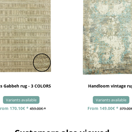
ss Gabbeh rug - 3 COLORS
Handloom vintage ru
Variants available
Variants available
rom 170.10€ *
From 149.00€ *
459.00€ *
379.00