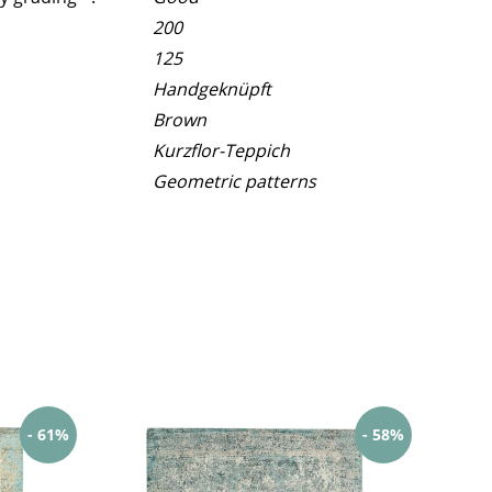
200
125
Handgeknüpft
Brown
Kurzflor-Teppich
Geometric patterns
- 61%
- 58%