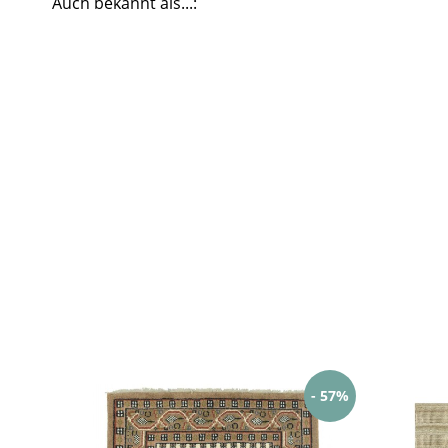
Auch bekannt als...:
- 57%