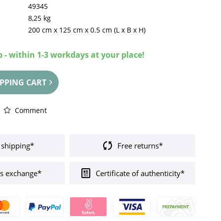
49345
8,25 kg
200 cm
x
125 cm
x
0.5 cm
(L x B x H)
 - within 1-3 workdays at your place!
PPING CART
Comment
 shipping*
Free returns*
s exchange*
Certificate of authenticity*