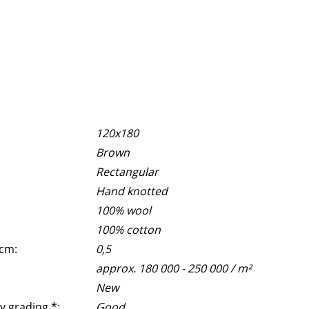
120x180
Brown
Rectangular
Hand knotted
100% wool
100% cotton
 cm:
0,5
approx. 180 000 - 250 000 / m²
New
y grading *:
Good