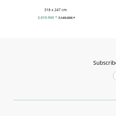
318 x 247 cm
3,019.90€ *
7,149.00€ *
Subscrib