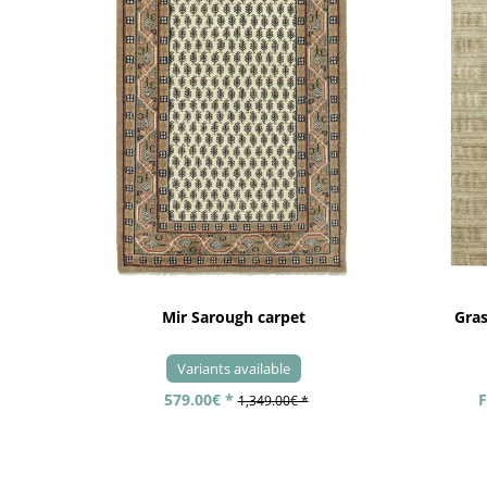
Mir Sarough carpet
Gra
Variants available
579.00€ *
F
1,349.00€ *