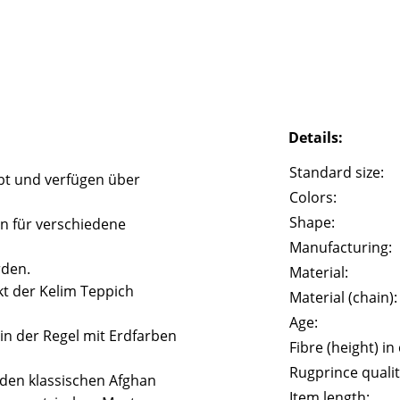
Details:
Standard size:
bt und verfügen über
Colors:
Shape:
n für verschiedene
Manufacturing:
rden.
Material:
t der Kelim Teppich
Material (chain):
Age:
in der Regel mit Erdfarben
Fibre (height) in
Rugprince qualit
n den klassischen Afghan
Item length: