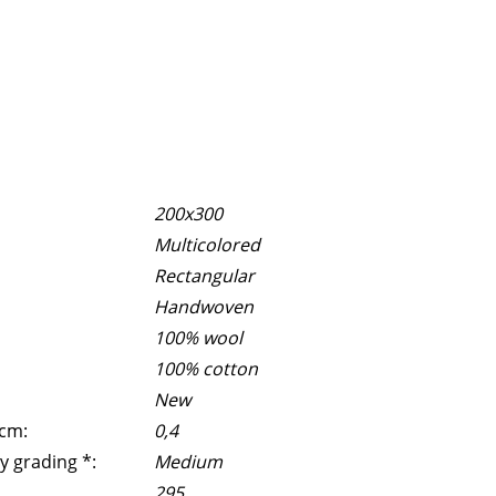
200x300
Multicolored
Rectangular
Handwoven
100% wool
100% cotton
New
 cm:
0,4
y grading *:
Medium
295