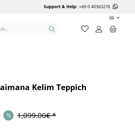
Support & Help:
+49 0 40363276
EN
aimana Kelim Teppich
*
1,099.00€ *