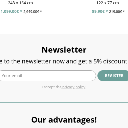
243 x 164 cm
122 x 77 cm
1,099.00€ *
89.90€ *
2,649.00€ *
219.00€ *
Newsletter
e to the newsletter now and get a 5% discount
REGISTER
I accept the
privacy policy
.
Our advantages!