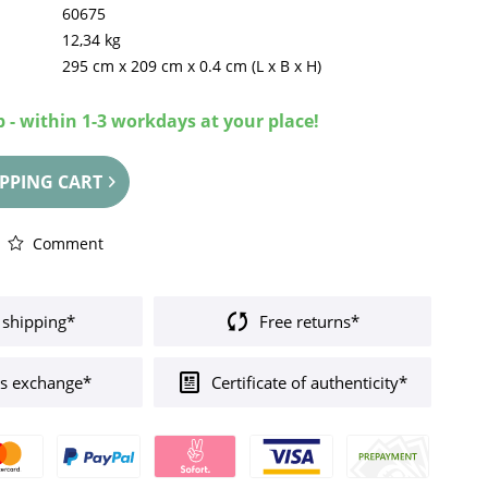
60675
12,34 kg
295 cm
x
209 cm
x
0.4 cm
(L x B x H)
 - within 1-3 workdays at your place!
PPING CART
Comment
 shipping*
Free returns*
s exchange*
Certificate of authenticity*