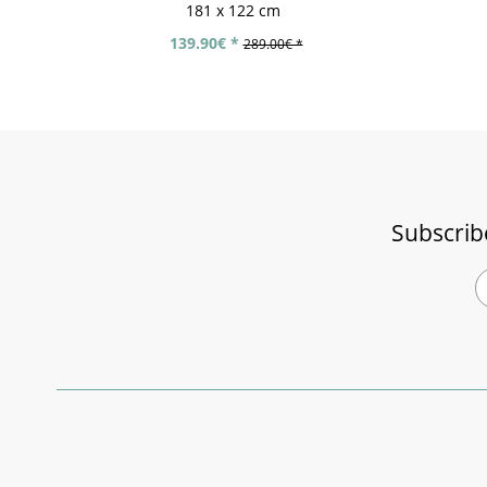
181 x 122 cm
139.90€ *
289.00€ *
Subscrib