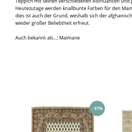
Teppich mit seinen verschiedenen Rotnuancen und 
Heutezutage werden knallbunte Farben für den Mai
dies ist auch der Grund, weshalb sich der afghanisc
wieder großer Beliebtheit erfreut.
Auch bekannt als...: Maimane
- 57%