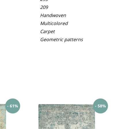
209
Handwoven
Multicolored
Carpet
Geometric patterns
- 61%
- 58%