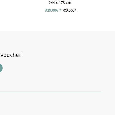
244 x 173 cm
329.00€ *
789.00€ *
 voucher!