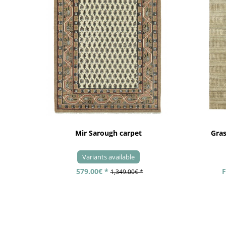
Mir Sarough carpet
Gra
Variants available
579.00€ *
F
1,349.00€ *