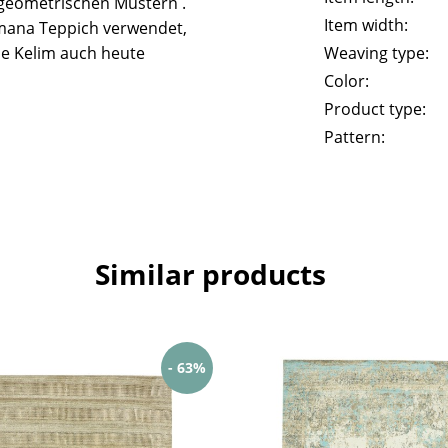
geometrischen Mustern .
Item width:
mana Teppich verwendet,
he Kelim auch heute
Weaving type:
Color:
Product type:
Pattern:
Similar products
- 63%