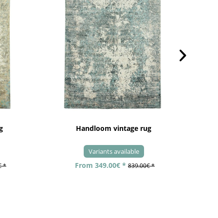
g
Handloom vintage rug
Variants available
From 349.00€ *
€ *
839.00€ *