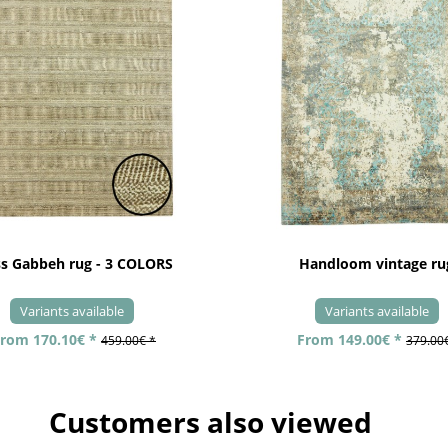
ss Gabbeh rug - 3 COLORS
Handloom vintage ru
Variants available
Variants available
rom 170.10€ *
From 149.00€ *
459.00€ *
379.00
Customers also viewed