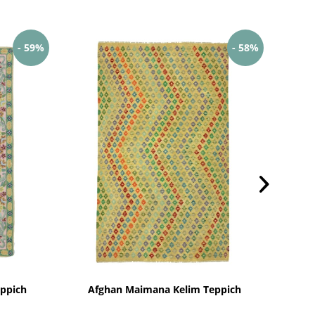
- 59%
- 58%
eppich
Afghan Maimana Kelim Teppich
Pe