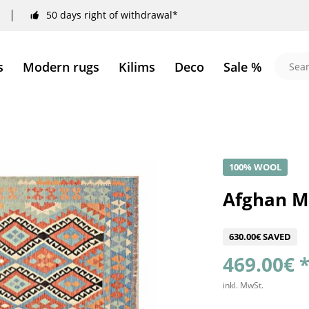
50 days right of withdrawal*
s
Modern rugs
Kilims
Deco
Sale %
100% WOOL
Afghan M
630.00€ SAVED
469.00€ 
inkl. MwSt.