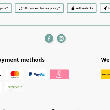
pping*
50 days exchange policy*
authenticity
f
ayment methods
We 