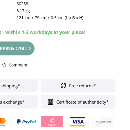
60238
3,17 kg
121 cm
x
79 cm
x
0.5 cm
(L x B x H)
 - within 1-3 workdays at your place!
PPING CART
Comment
 shipping*
Free returns*
s exchange*
Certificate of authenticity*