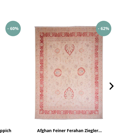
- 60%
- 62%
ppich
Afghan Feiner Ferahan Ziegler...
Af