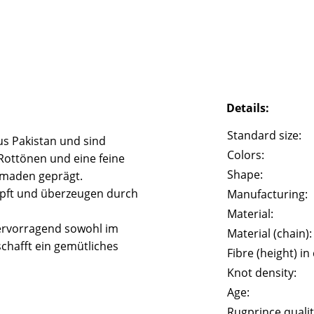
Details:
Standard size:
s Pakistan und sind
Colors:
Rottönen und eine feine
Shape:
omaden geprägt.
pft und überzeugen durch
Manufacturing:
Material:
hervorragend sowohl im
Material (chain):
chafft ein gemütliches
Fibre (height) in
Knot density:
Age:
Rugprince qualit