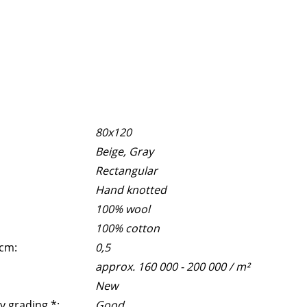
80x120
Beige, Gray
Rectangular
Hand knotted
100% wool
100% cotton
 cm:
0,5
approx. 160 000 - 200 000 / m²
New
y grading *:
Good