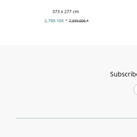
373 x 277 cm
2,789.10€ *
7,399.00€ *
Subscrib