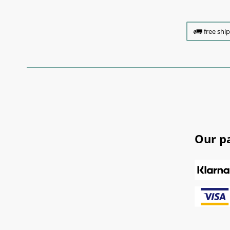
free shi
Our p