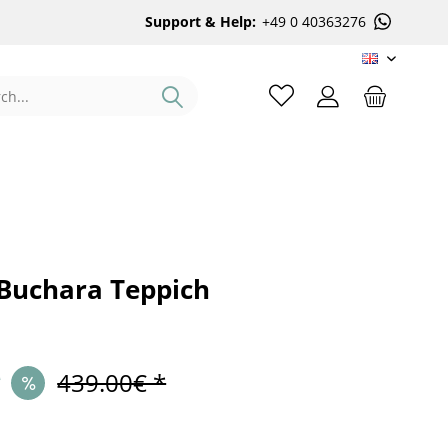
Support & Help:
+49 0 40363276
EN
 Buchara Teppich
*
439.00€ *