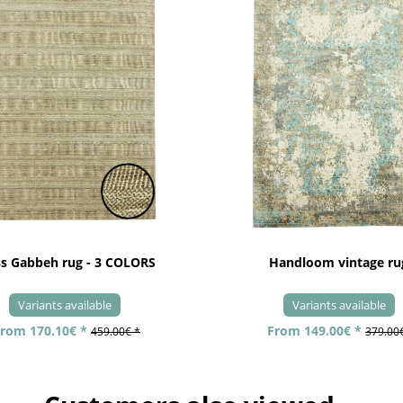
ss Gabbeh rug - 3 COLORS
Handloom vintage ru
Variants available
Variants available
rom 170.10€ *
From 149.00€ *
459.00€ *
379.00