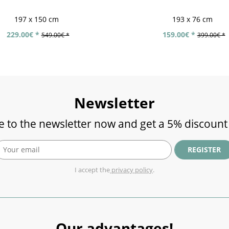
197 x 150 cm
193 x 76 cm
229.00€ *
159.00€ *
549.00€ *
399.00€ *
Newsletter
e to the newsletter now and get a 5% discount
REGISTER
I accept the
privacy policy
.
Our advantages!