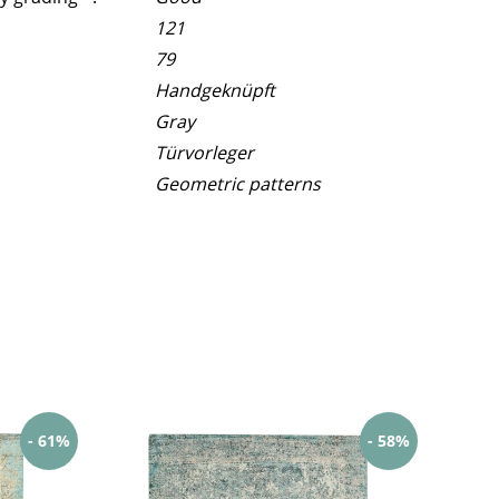
121
79
Handgeknüpft
Gray
Türvorleger
Geometric patterns
- 61%
- 58%