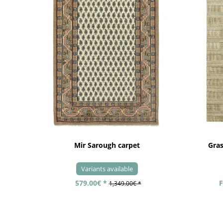
Mir Sarough carpet
Gra
Variants available
579.00€ *
F
1,349.00€ *