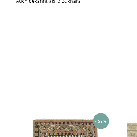
Auch bekannt als...: Bukhara
- 57%