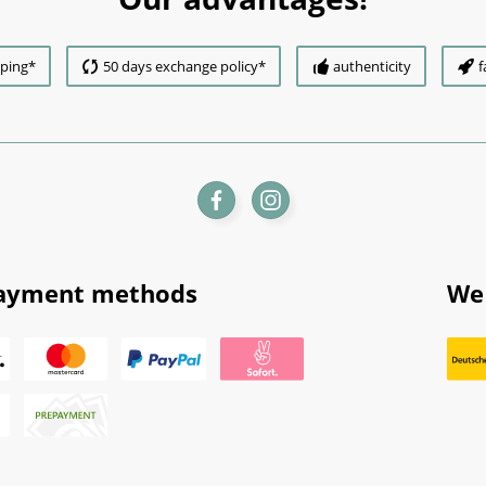
pping*
50 days exchange policy*
authenticity
f
ayment methods
We 