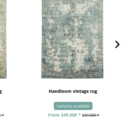
g
Handloom vintage rug
Variants available
From 349.00€ *
€ *
839.00€ *