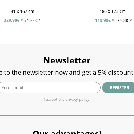
241 x 167 cm
180 x 123 cm
229.90€ *
119.90€ *
549.00€ *
289.00€ *
Newsletter
e to the newsletter now and get a 5% discount
REGISTER
I accept the
privacy policy
.
Our advantages!