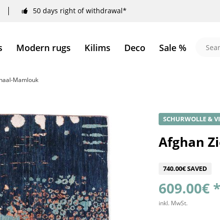
50 days right of withdrawal*
s
Modern rugs
Kilims
Deco
Sale %
-Shaal-Mamlouk
SCHURWOLLE & V
Afghan Zi
740.00€ SAVED
609.00€ 
inkl. MwSt.