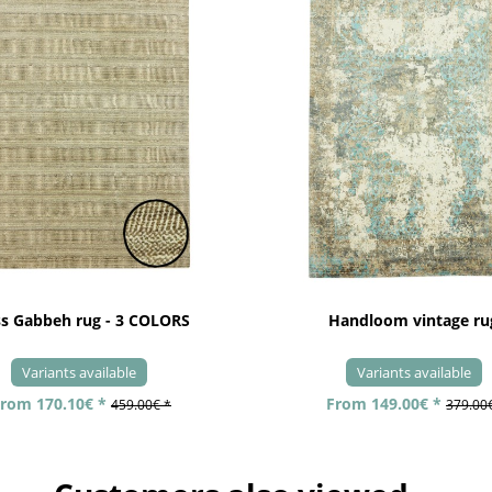
ss Gabbeh rug - 3 COLORS
Handloom vintage ru
Variants available
Variants available
rom 170.10€ *
From 149.00€ *
459.00€ *
379.00