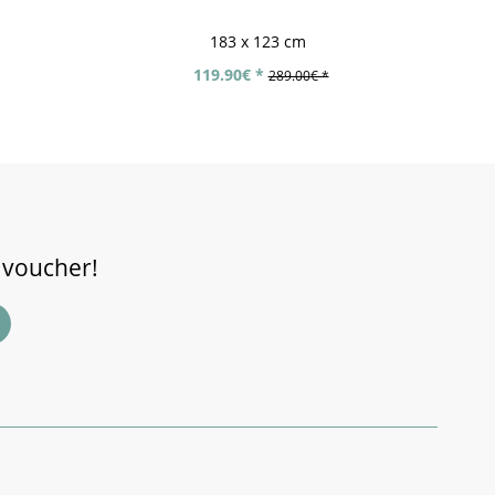
183 x 123 cm
119.90€ *
289.00€ *
 voucher!