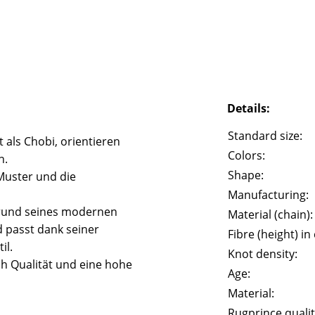
Details:
Standard size:
 als Chobi, orientieren
Colors:
n.
Shape:
Muster und die
Manufacturing:
grund seines modernen
Material (chain):
 passt dank seiner
Fibre (height) in
il.
Knot density:
ch Qualität und eine hohe
Age:
Material:
Rugprince qualit