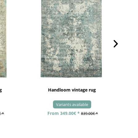
g
Handloom vintage rug
Variants available
From 349.00€ *
€ *
839.00€ *