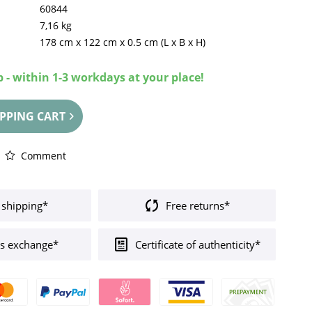
60844
7,16 kg
178 cm
x
122 cm
x
0.5 cm
(L x B x H)
 - within 1-3 workdays at your place!
PPING CART
Comment
 shipping*
Free returns*
s exchange*
Certificate of authenticity*