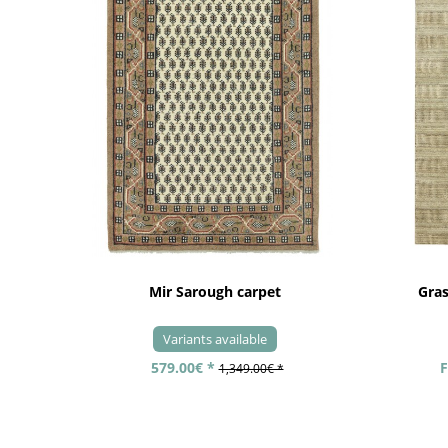
Mir Sarough carpet
Gra
Variants available
579.00€ *
F
1,349.00€ *