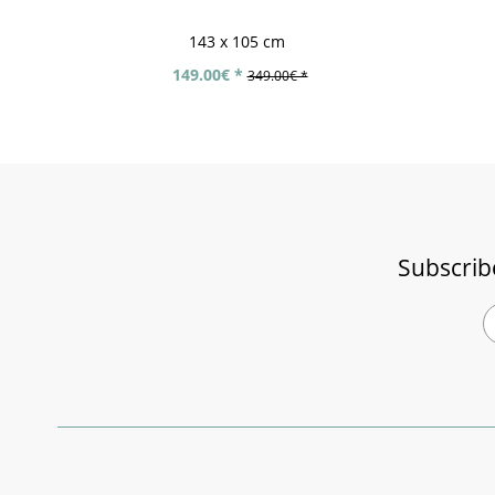
143 x 105 cm
149.00€ *
349.00€ *
Subscrib