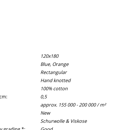
120x180
Blue, Orange
Rectangular
Hand knotted
100% cotton
 cm:
0,5
approx. 155 000 - 200 000 / m²
New
Schurwolle & Viskose
y grading *:
Good