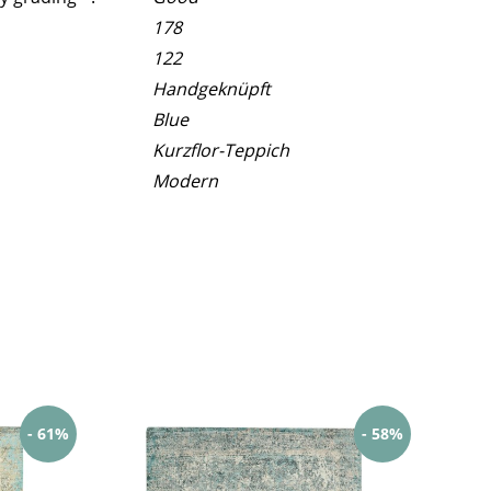
178
122
Handgeknüpft
Blue
Kurzflor-Teppich
Modern
- 61%
- 58%