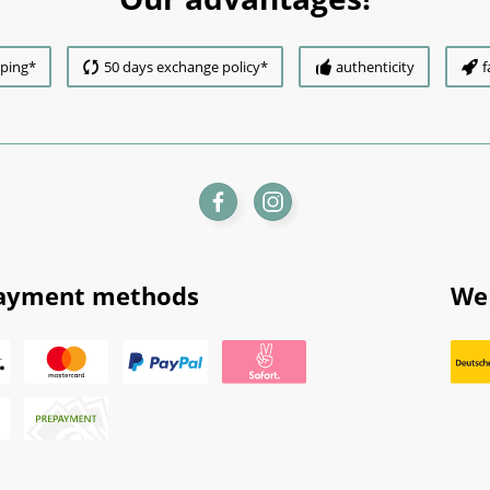
pping*
50 days exchange policy*
authenticity
f
ayment methods
We 