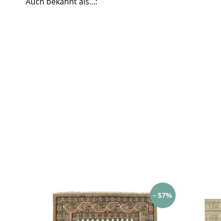
Auch bekannt als...:
- 57%