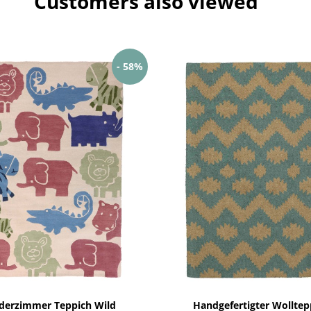
Customers also viewed
- 58%
derzimmer Teppich Wild
Handgefertigter Wolltep