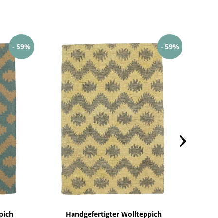
- 59%
- 59%
pich
Handgefertigter Wollteppich