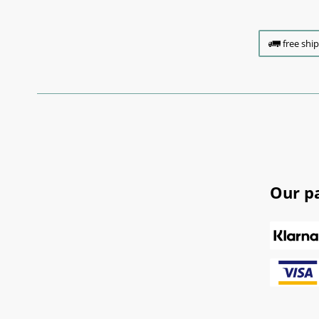
free shi
Our p