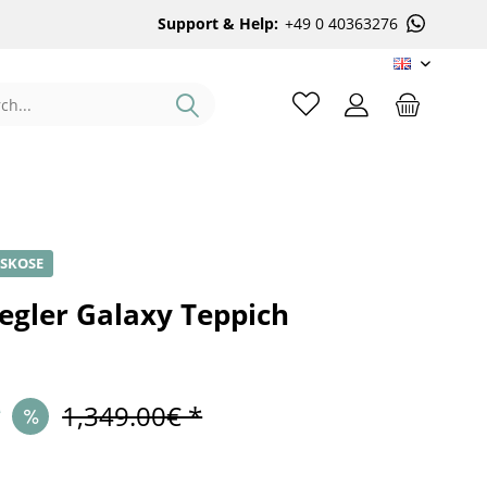
Support & Help:
+49 0 40363276
EN
ISKOSE
egler Galaxy Teppich
*
1,349.00€ *