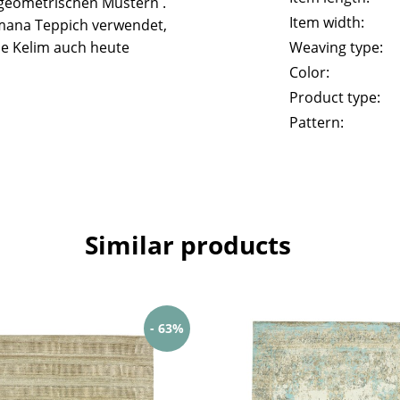
geometrischen Mustern .
Item width:
mana Teppich verwendet,
he Kelim auch heute
Weaving type:
Color:
Product type:
Pattern:
Similar products
- 63%