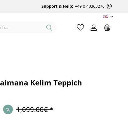
Support & Help:
+49 0 40363276
EN
aimana Kelim Teppich
*
1,099.00€ *