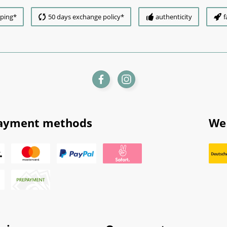
pping*
50 days exchange policy*
authenticity
f
ayment methods
We 