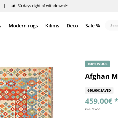
50 days right of withdrawal*
s
Modern rugs
Kilims
Deco
Sale %
100% WOOL
Afghan M
640.00€ SAVED
459.00€ 
inkl. MwSt.