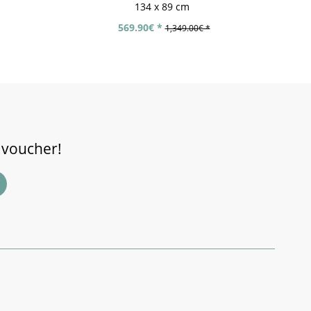
134 x 89 cm
569.90€ *
1,349.00€ *
 voucher!