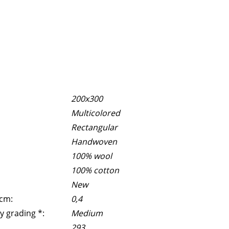
200x300
Multicolored
Rectangular
Handwoven
100% wool
100% cotton
New
 cm:
0,4
y grading *:
Medium
293