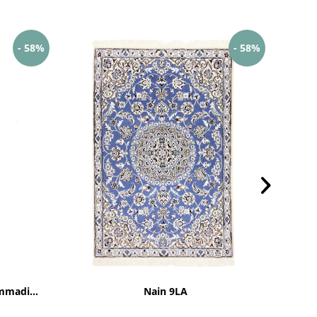
- 58%
- 58%
mmadi...
Nain 9LA