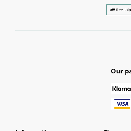
free shi
Our p