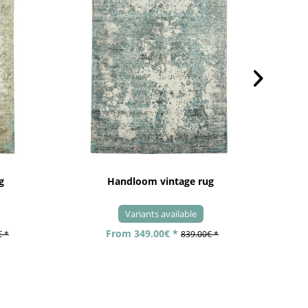
g
Handloom vintage rug
Variants available
From 349.00€ *
€ *
839.00€ *