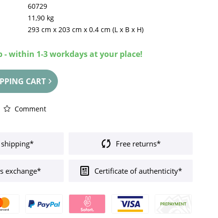
60729
11,90 kg
293 cm
x
203 cm
x
0.4 cm
(L x B x H)
 - within 1-3 workdays at your place!
PPING CART
Comment
 shipping*
Free returns*
s exchange*
Certificate of authenticity*