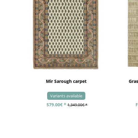
Mir Sarough carpet
Gra
Variants available
579.00€ *
F
1,349.00€ *