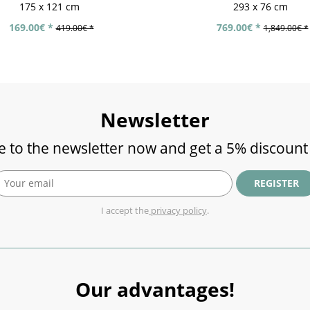
175 x 121 cm
293 x 76 cm
169.00€ *
769.00€ *
419.00€ *
1,849.00€ *
Newsletter
e to the newsletter now and get a 5% discount
REGISTER
I accept the
privacy policy
.
Our advantages!