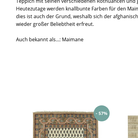
Teppich mit seinen verschiedenen Rotnuancen und 
Heutezutage werden knallbunte Farben für den Mai
dies ist auch der Grund, weshalb sich der afghanisc
wieder großer Beliebtheit erfreut.
Auch bekannt als...: Maimane
- 57%