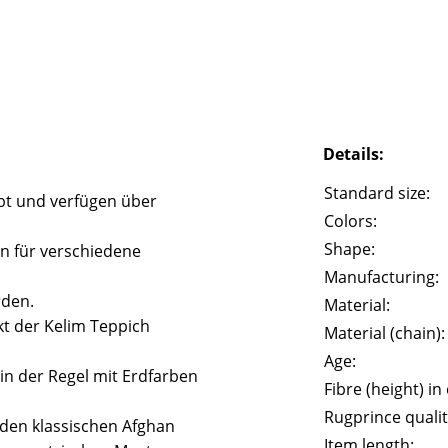
Details:
Standard size:
bt und verfügen über
Colors:
Shape:
n für verschiedene
Manufacturing:
rden.
Material:
t der Kelim Teppich
Material (chain):
Age:
in der Regel mit Erdfarben
Fibre (height) in
Rugprince qualit
n den klassischen Afghan
Item length: