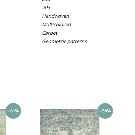
203
Handwoven
Multicolored
Carpet
Geometric patterns
- 61%
- 58%