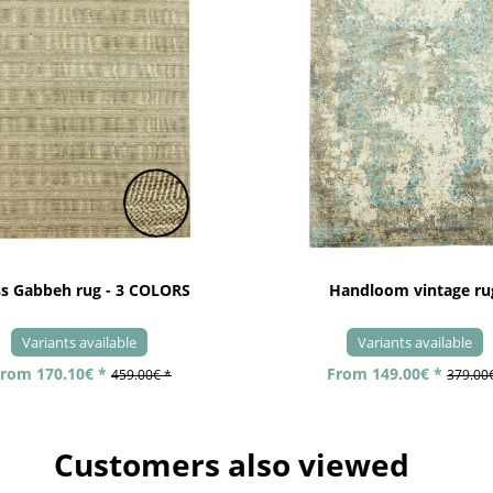
ss Gabbeh rug - 3 COLORS
Handloom vintage ru
Variants available
Variants available
rom 170.10€ *
From 149.00€ *
459.00€ *
379.00
Customers also viewed