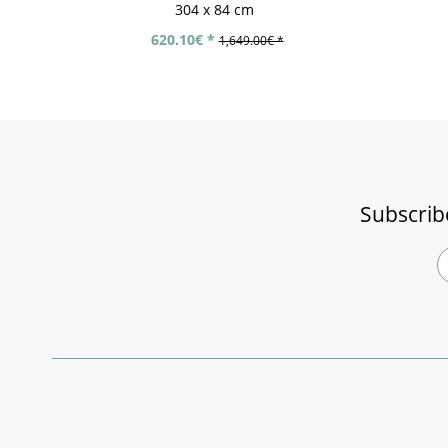
304 x 84 cm
620.10€ *
1,649.00€ *
Subscrib