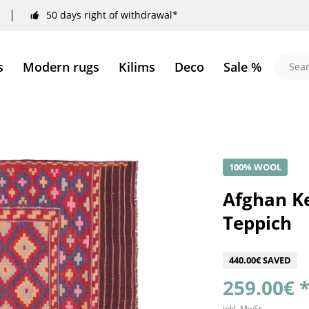
50 days right of withdrawal*
s
Modern rugs
Kilims
Deco
Sale %
100% WOOL
Afghan K
Teppich
440.00€ SAVED
259.00€ 
inkl. MwSt.