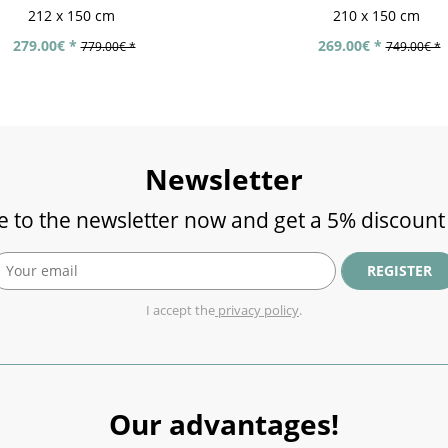
212 x 150 cm
210 x 150 cm
279.00€ *
269.00€ *
779.00€ *
749.00€ *
Newsletter
e to the newsletter now and get a 5% discount
REGISTER
I accept the
privacy policy
.
Our advantages!