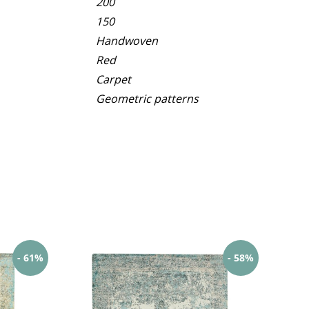
200
150
Handwoven
Red
Carpet
Geometric patterns
- 61%
- 58%