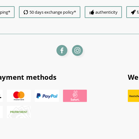
pping*
50 days exchange policy*
authenticity
f
ayment methods
We 