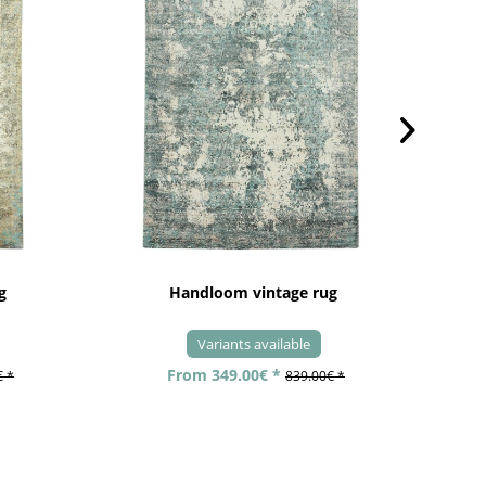
g
Handloom vintage rug
Variants available
From 349.00€ *
€ *
839.00€ *