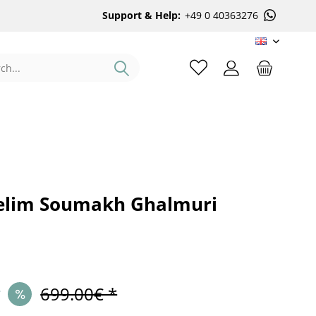
Support & Help:
+49 0 40363276
EN
elim Soumakh Ghalmuri
*
699.00€ *