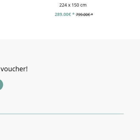
224 x 150 cm
289.00€ *
799.00€ *
 voucher!