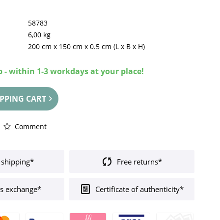
58783
6,00 kg
200 cm
x
150 cm
x
0.5 cm
(L x B x H)
 - within 1-3 workdays at your place!
PPING CART
Comment
 shipping*
Free returns*
s exchange*
Certificate of authenticity*