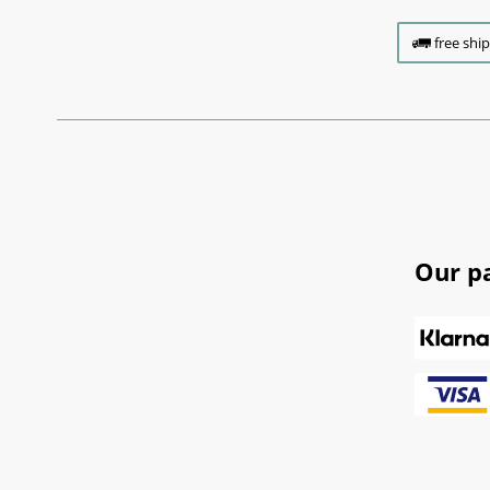
free shi
Our p