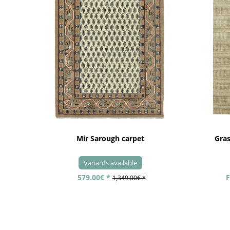
Mir Sarough carpet
Gra
Variants available
579.00€ *
F
1,349.00€ *