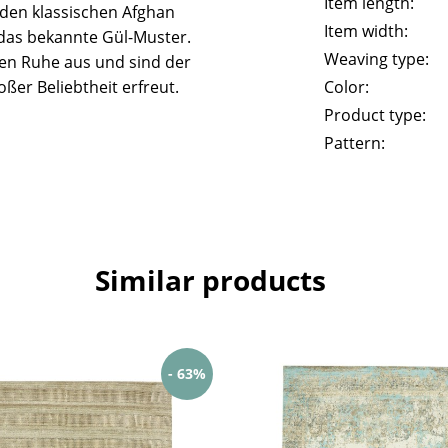
Item length:
n den klassischen Afghan
Item width:
das bekannte Gül-Muster.
Weaving type:
len Ruhe aus und sind der
ßer Beliebtheit erfreut.
Color:
Product type:
Pattern:
Similar products
- 63%