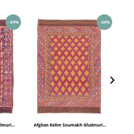
- 64%
- 64%
muri...
Afghan Kelim Soumakh Ghalmuri...
Af