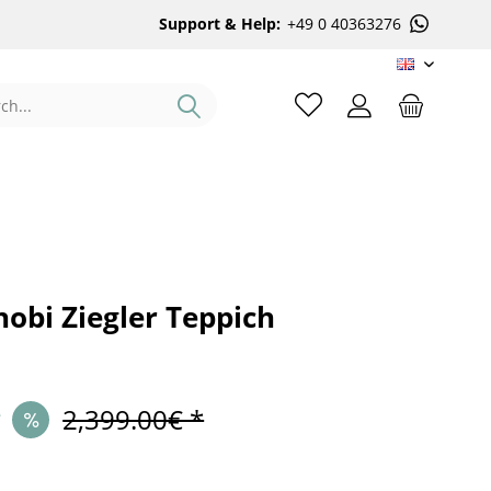
Support & Help:
+49 0 40363276
EN
obi Ziegler Teppich
*
2,399.00€ *