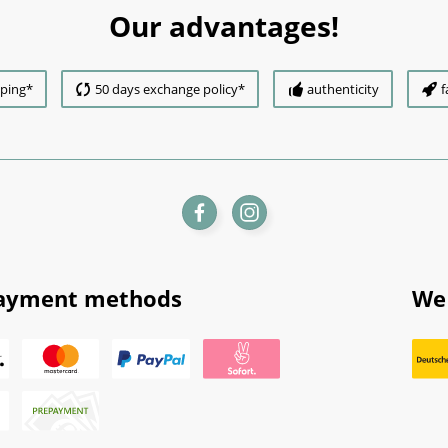
Our advantages!
pping*
50 days exchange policy*
authenticity
f
ayment methods
We 