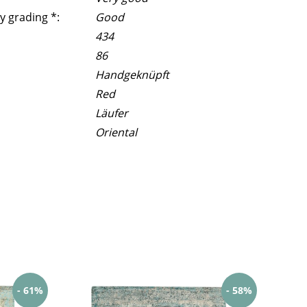
y grading *:
Good
434
86
Handgeknüpft
Red
Läufer
Oriental
- 61%
- 58%