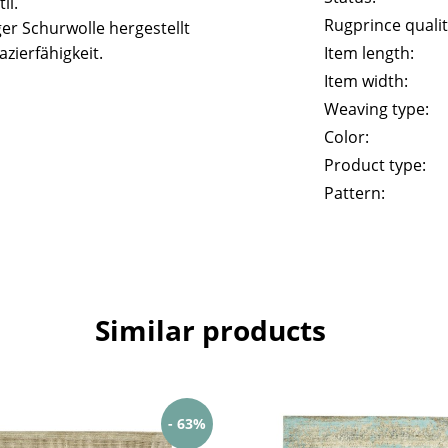
il.
Rugprince qualit
er Schurwolle hergestellt
zierfähigkeit.
Item length:
Item width:
Weaving type:
Color:
Product type:
Pattern:
Similar products
- 63%