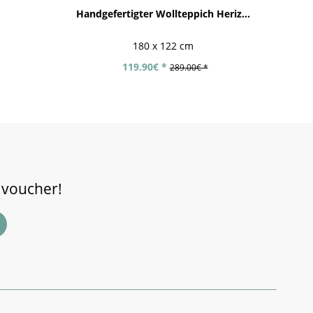
Handgefertigter Wollteppich Heriz...
A
180 x 122 cm
119.90€ *
289.00€ *
 voucher!