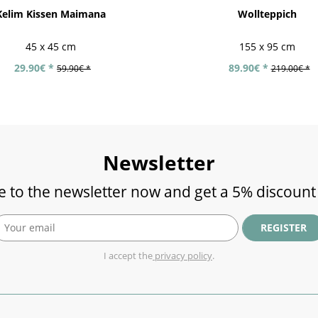
Kelim Kissen Maimana
Wollteppich
45 x 45 cm
155 x 95 cm
29.90€ *
89.90€ *
59.90€ *
219.00€ *
Newsletter
e to the newsletter now and get a 5% discount
REGISTER
I accept the
privacy policy
.