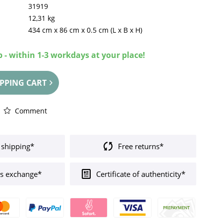
31919
12,31 kg
434 cm
x
86 cm
x
0.5 cm
(L x B x H)
 - within 1-3 workdays at your place!
PPING CART
Comment
 shipping*
Free returns*
s exchange*
Certificate of authenticity*