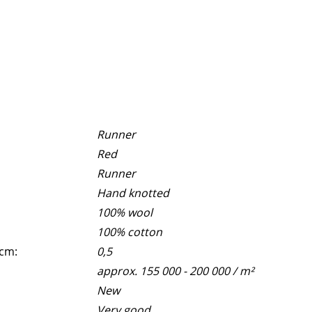
Runner
Red
Runner
Hand knotted
100% wool
100% cotton
 cm:
0,5
approx. 155 000 - 200 000 / m²
New
Very good