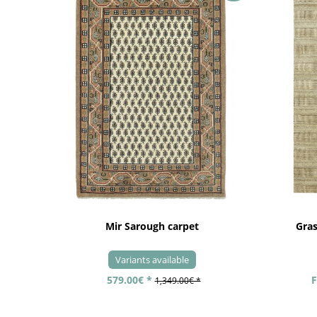
Mir Sarough carpet
Gra
Variants available
579.00€ *
F
1,349.00€ *