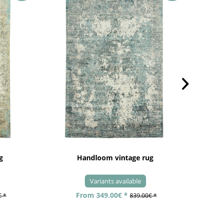
g
Handloom vintage rug
Variants available
From 349.00€ *
€ *
839.00€ *