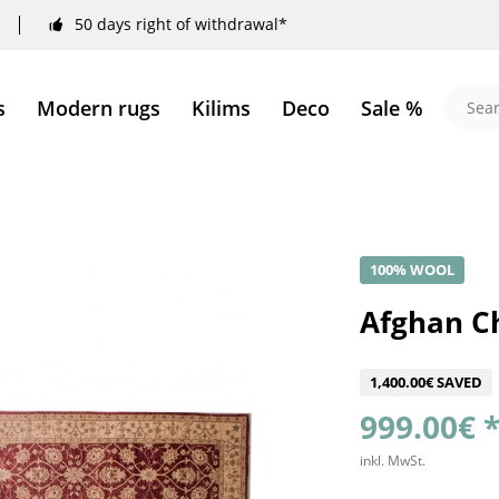
50 days right of withdrawal*
s
Modern rugs
Kilims
Deco
Sale %
100% WOOL
Afghan Ch
1,400.00€ SAVED
999.00€ 
inkl. MwSt.