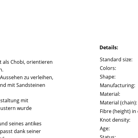
Details:
Standard size:
 als Chobi, orientieren
Colors:
n.
Shape:
 Aussehen zu verleihen,
und mit Sandsteinen
Manufacturing:
Material:
staltung mit
Material (chain):
Mustern wurde
Fibre (height) in
Knot density:
und seines antikes
Age:
passt dank seiner
Status: