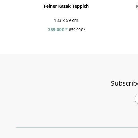
Feiner Kazak Teppich
183 x 59 cm
359.00€ *
859.00€ *
Subscrib