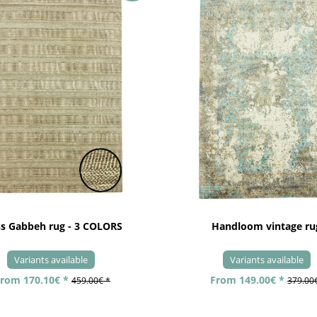
ss Gabbeh rug - 3 COLORS
Handloom vintage ru
Variants available
Variants available
rom 170.10€ *
From 149.00€ *
459.00€ *
379.00