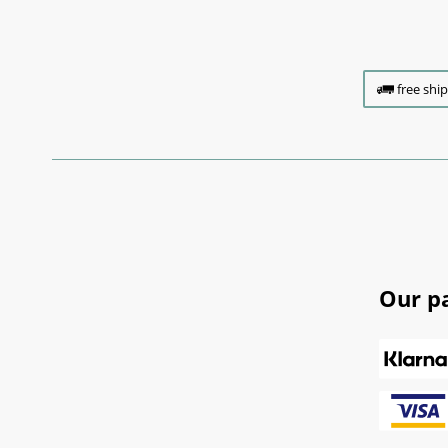
free shi
Our p