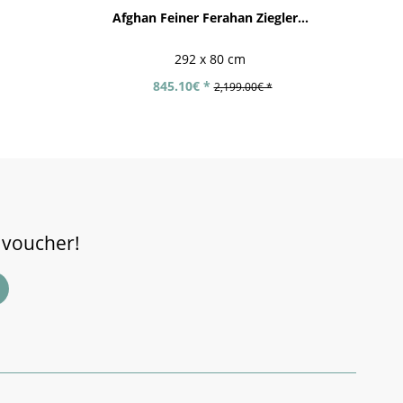
Afghan Feiner Ferahan Ziegler...
Af
292 x 80 cm
845.10€ *
2,199.00€ *
 voucher!