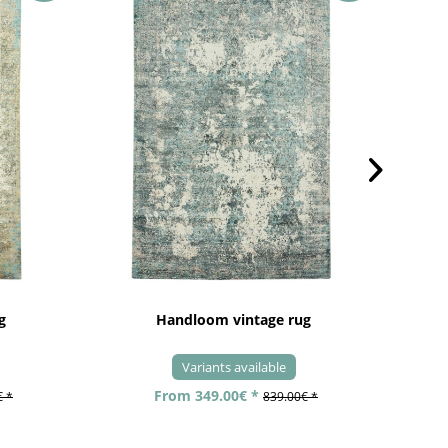
g
Handloom vintage rug
Variants available
From 349.00€ *
€ *
839.00€ *