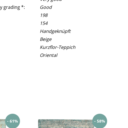
y grading *:
Good
198
154
Handgeknüpft
Beige
Kurzflor-Teppich
Oriental
- 61%
- 58%