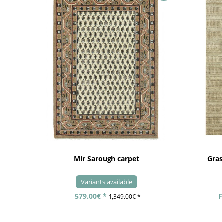
Mir Sarough carpet
Gra
Variants available
579.00€ *
F
1,349.00€ *