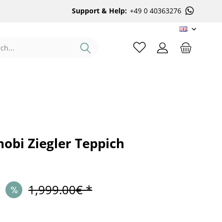
Support & Help:
+49 0 40363276
EN
obi Ziegler Teppich
*
1,999.00€ *