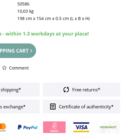
50586
10,03 kg
198 cm
x
154 cm
x
0.5 cm
(L x B x H)
 - within 1-3 workdays at your place!
PPING CART
Comment
 shipping*
Free returns*
s exchange*
Certificate of authenticity*