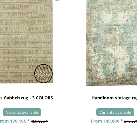
ss Gabbeh rug - 3 COLORS
Handloom vintage ru
Variants available
Variants available
rom 170.10€ *
From 149.00€ *
459.00€ *
379.00