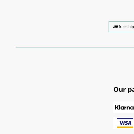
free shi
Our p