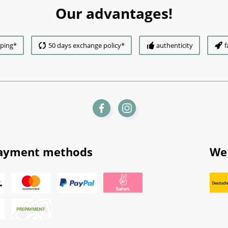
Our advantages!
pping*
50 days exchange policy*
authenticity
f
ayment methods
We 