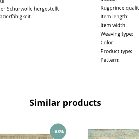
il.
Rugprince qualit
er Schurwolle hergestellt
zierfähigkeit.
Item length:
Item width:
Weaving type:
Color:
Product type:
Pattern:
Similar products
- 63%