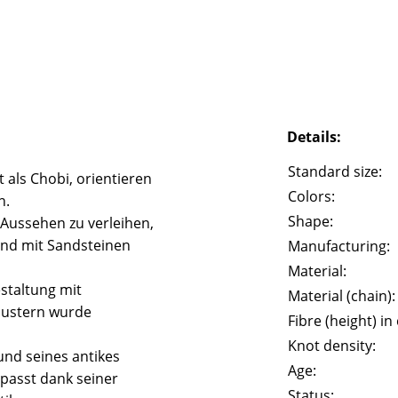
Details:
Standard size:
 als Chobi, orientieren
Colors:
n.
Shape:
 Aussehen zu verleihen,
und mit Sandsteinen
Manufacturing:
Material:
staltung mit
Material (chain):
Mustern wurde
Fibre (height) in
Knot density:
und seines antikes
Age:
passt dank seiner
Status: