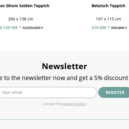
ser Ghom Seiden Teppich
Belutsch Teppich
200 x 138 cm
197 x 115 cm
4,139.10€ *
219.00€ *
10,999.00€ *
599.00€ *
Newsletter
e to the newsletter now and get a 5% discount
REGISTER
I accept the
privacy policy
.