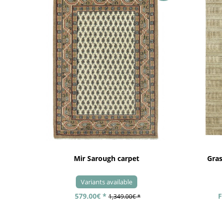
Mir Sarough carpet
Gra
Variants available
579.00€ *
F
1,349.00€ *