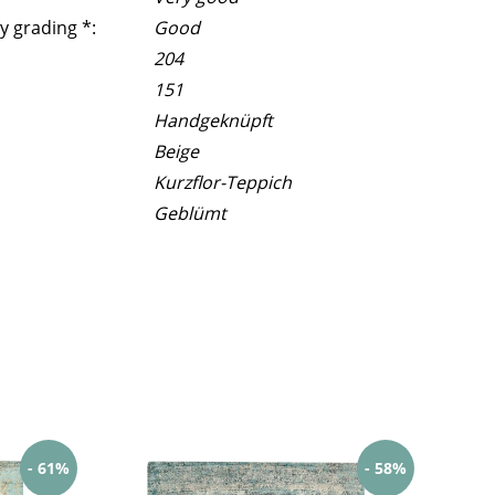
y grading *:
Good
204
151
Handgeknüpft
Beige
Kurzflor-Teppich
Geblümt
- 61%
- 58%