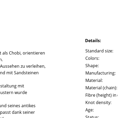
Details:
Standard size:
 als Chobi, orientieren
Colors:
n.
Shape:
 Aussehen zu verleihen,
und mit Sandsteinen
Manufacturing:
Material:
staltung mit
Material (chain):
Mustern wurde
Fibre (height) in
Knot density:
und seines antikes
Age:
passt dank seiner
Status: