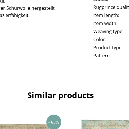
il.
Rugprince qualit
er Schurwolle hergestellt
zierfähigkeit.
Item length:
Item width:
Weaving type:
Color:
Product type:
Pattern:
Similar products
- 63%