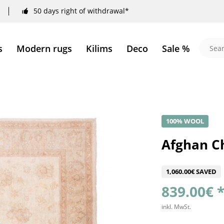
50 days right of withdrawal*
s
Modern rugs
Kilims
Deco
Sale %
100% WOOL
Afghan Ch
1,060.00€ SAVED
839.00€ 
inkl. MwSt.