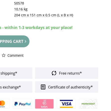
50578
10,16 kg
204 cm
x
151 cm
x
0.5 cm
(L x B x H)
 - within 1-3 workdays at your place!
PPING CART
Comment
 shipping*
Free returns*
s exchange*
Certificate of authenticity*