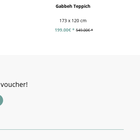
Gabbeh Teppich
173 x 120 cm
199.00€ *
549.00€ *
 voucher!