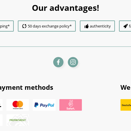
Our advantages!
pping*
50 days exchange policy*
authenticity
f
ayment methods
We 