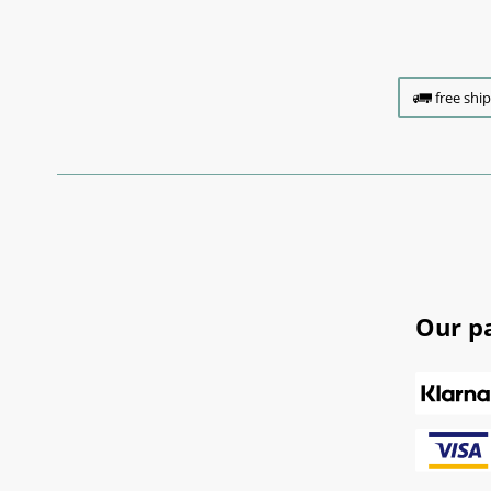
free shi
Our p