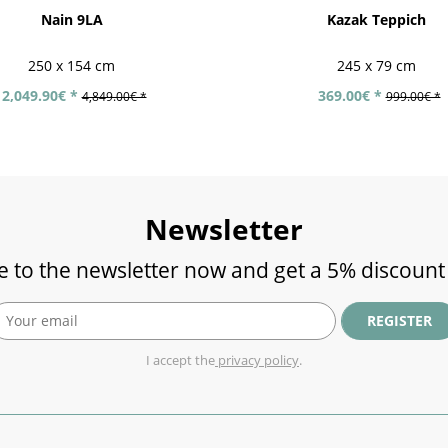
Nain 9LA
Kazak Teppich
250 x 154 cm
245 x 79 cm
2,049.90€ *
369.00€ *
4,849.00€ *
999.00€ *
Newsletter
e to the newsletter now and get a 5% discount
REGISTER
I accept the
privacy policy
.