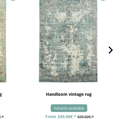
g
Handloom vintage rug
Variants available
From 349.00€ *
€ *
839.00€ *