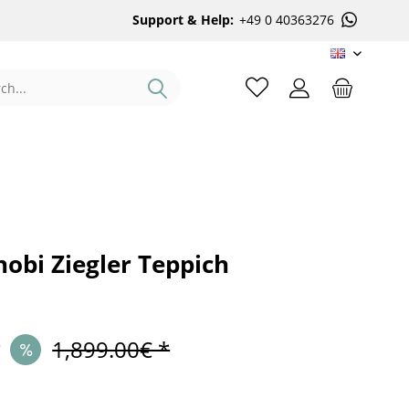
Support & Help:
+49 0 40363276
EN
obi Ziegler Teppich
*
1,899.00€ *