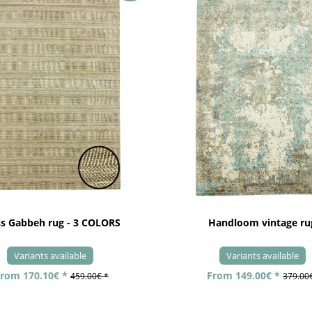
ss Gabbeh rug - 3 COLORS
Handloom vintage ru
Variants available
Variants available
rom 170.10€ *
From 149.00€ *
459.00€ *
379.00