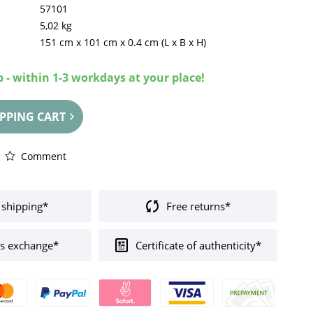
57101
5,02 kg
151 cm
x
101 cm
x
0.4 cm
(L x B x H)
 - within 1-3 workdays at your place!
PPING CART
Comment
 shipping*
Free returns*
s exchange*
Certificate of authenticity*