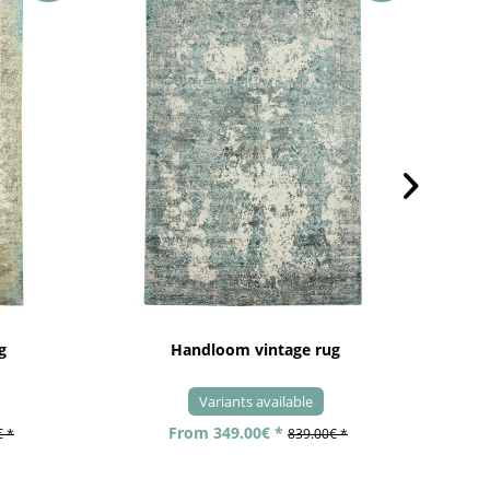
g
Handloom vintage rug
Variants available
From 349.00€ *
€ *
839.00€ *