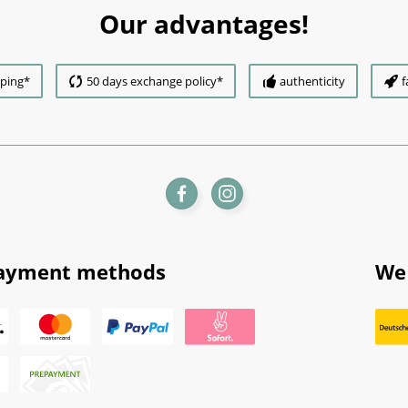
Our advantages!
pping*
50 days exchange policy*
authenticity
f
ayment methods
We 