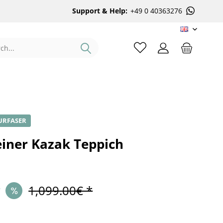
Support & Help:
+49 0 40363276
EN
URFASER
iner Kazak Teppich
*
1,099.00€ *