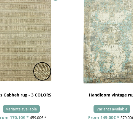
ss Gabbeh rug - 3 COLORS
Handloom vintage ru
Variants available
Variants available
rom 170.10€ *
From 149.00€ *
459.00€ *
379.00