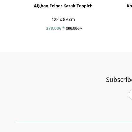
Afghan Feiner Kazak Teppich
Kh
128 x 89 cm
379.00€ *
899.00€ *
Subscrib