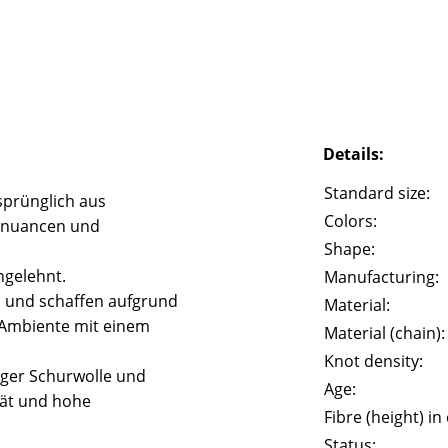
Details:
Standard size:
prünglich aus
Colors:
rbnuancen und
Shape:
ngelehnt.
Manufacturing:
l und schaffen aufgrund
Material:
 Ambiente mit einem
Material (chain):
Knot density:
iger Schurwolle und
Age:
tät und hohe
Fibre (height) in
Status: