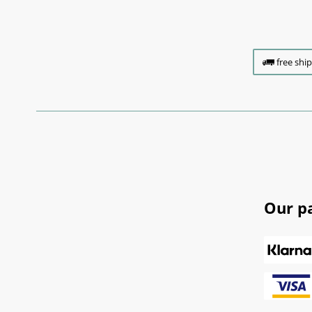
free shi
Our p