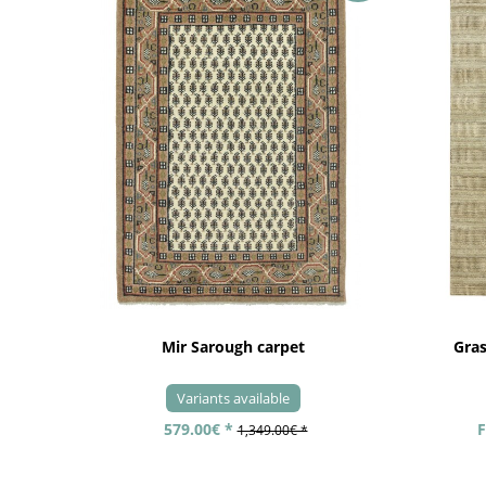
Mir Sarough carpet
Gra
Variants available
579.00€ *
F
1,349.00€ *