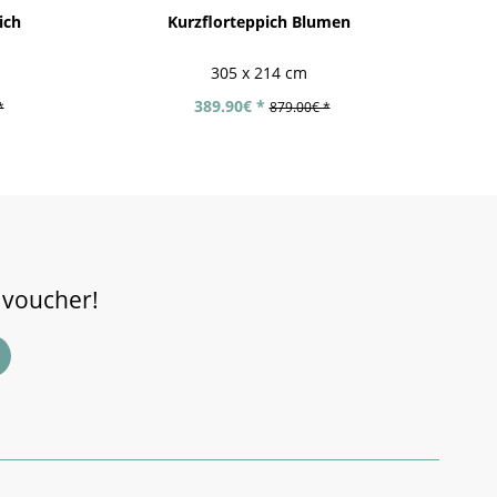
ich
Kurzflorteppich Blumen
305 x 214 cm
389.90€ *
*
879.00€ *
 voucher!