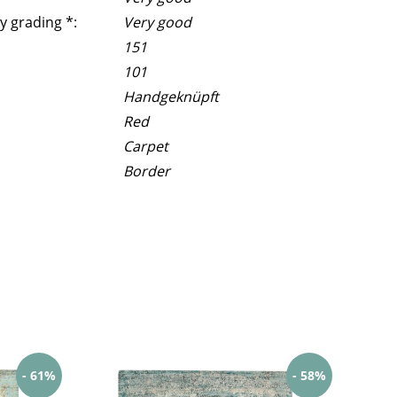
y grading *:
Very good
151
101
Handgeknüpft
Red
Carpet
Border
- 61%
- 58%